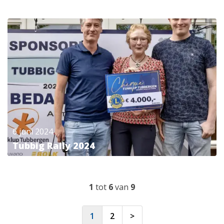
6 juni 2024
Tubbig Rally 2024
1
tot
6
van
9
1
2
>