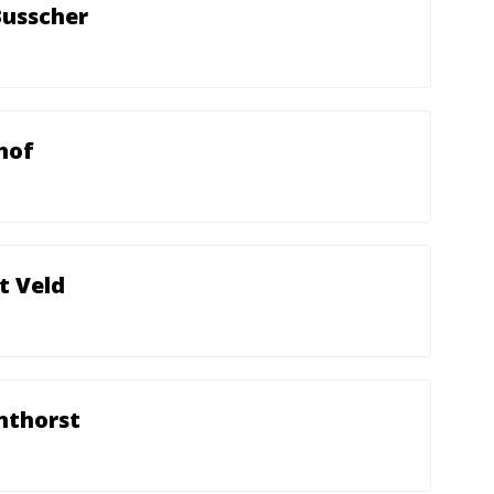
Busscher
hof
 t Veld
nthorst