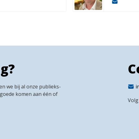
ug?
C
n we bij al onze publieks-
i
 goede komen aan één of
Volg