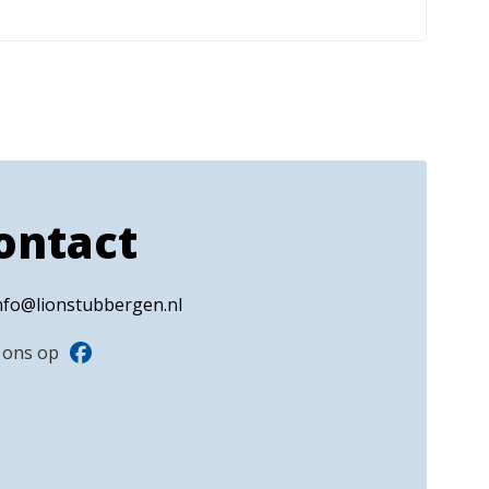
ontact
nfo@lionstubbergen.nl
 ons op