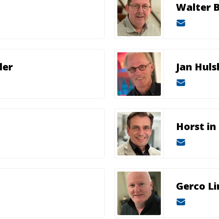
Walter 
der
Jan Huls
Horst in
Gerco Li