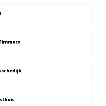
k
 Timmers
sschedijk
sthuis