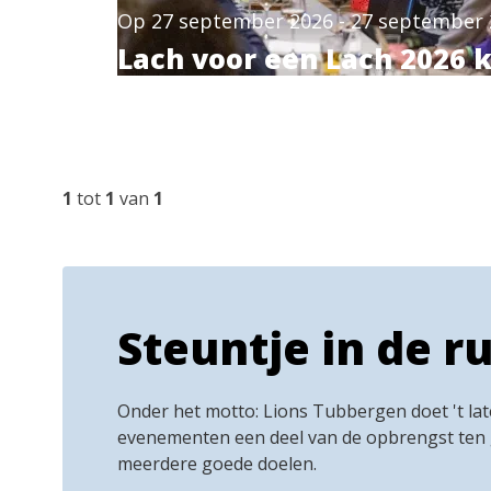
Op
27 september 2026
-
27 september 
Lach voor een Lach 2026 
1
tot
1
van
1
Steuntje in de r
Onder het motto: Lions Tubbergen doet 't late
evenementen een deel van de opbrengst ten
meerdere goede doelen.