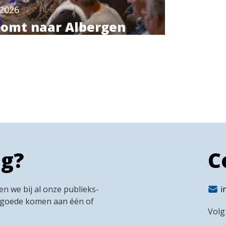
2026
komt naar Albergen
ug?
C
n we bij al onze publieks-
i
 goede komen aan één of
Volg