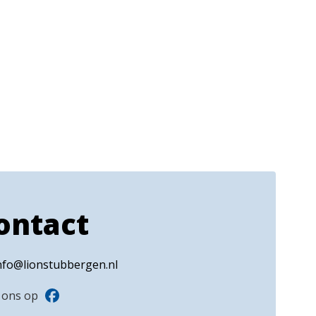
ontact
nfo@lionstubbergen.nl
 ons op