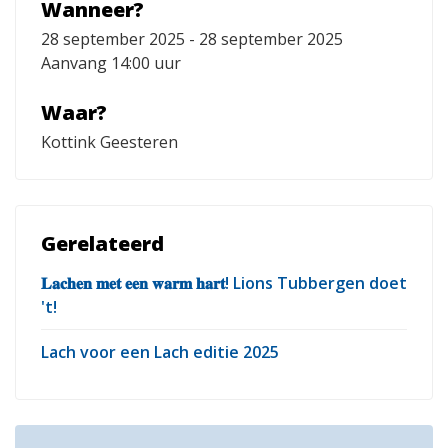
Wanneer?
28 september 2025 - 28 september 2025
Aanvang 14:00 uur
Waar?
Kottink Geesteren
Gerelateerd
𝐋𝐚𝐜𝐡𝐞𝐧 𝐦𝐞𝐭 𝐞𝐞𝐧 𝐰𝐚𝐫𝐦 𝐡𝐚𝐫𝐭! Lions Tubbergen doet
't!
Lach voor een Lach editie 2025